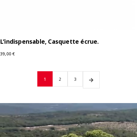
L’indispensable, Casquette écrue.
39,00
€
→
1
2
3