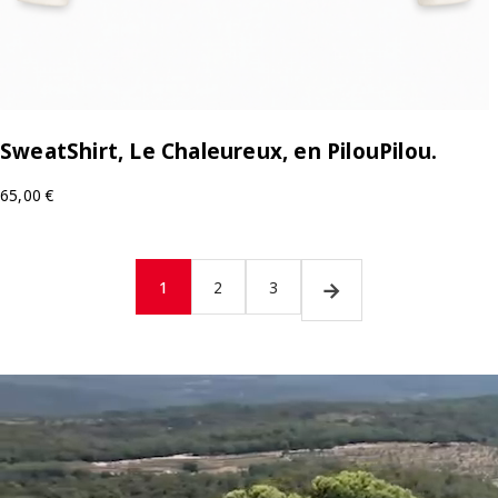
SweatShirt, Le Chaleureux, en PilouPilou.
65,00
€
→
1
2
3