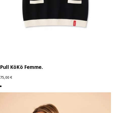
Pull KöKö Femme.
75,00
€